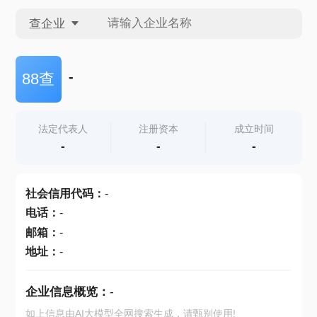
查企业
查企业
-
88查
查招投标
法定代表人
注册资本
成立时间
-
-
-
查产地
社会信用代码
：
-
电话
：
-
邮箱
：
-
地址
：
-
企业信息概览：
-
如上信息由AI大模型全网搜索生成，请甄别使用!