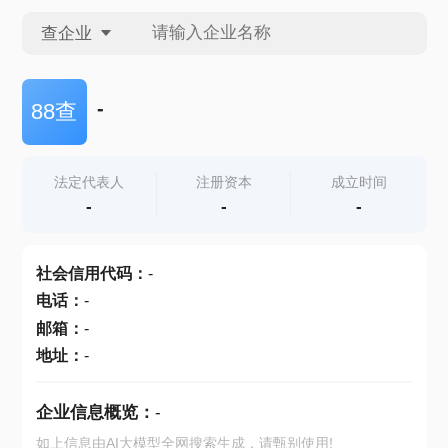
查企业
查企业
-
88查
查招投标
法定代表人
注册资本
成立时间
-
-
-
查产地
社会信用代码
：
-
电话
：
-
邮箱
：
-
地址
：
-
企业信息概览：
-
如上信息由AI大模型全网搜索生成，请甄别使用!