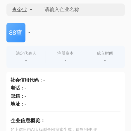
查企业
查企业
-
88查
查招投标
法定代表人
注册资本
成立时间
-
-
-
查产地
社会信用代码
：
-
电话
：
-
邮箱
：
-
地址
：
-
企业信息概览：
-
如上信息由AI大模型全网搜索生成，请甄别使用!