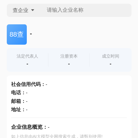
查企业
查企业
-
88查
查招投标
法定代表人
注册资本
成立时间
-
-
-
查产地
社会信用代码
：
-
电话
：
-
邮箱
：
-
地址
：
-
企业信息概览：
-
如上信息由AI大模型全网搜索生成，请甄别使用!