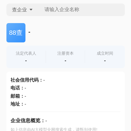
查企业
查企业
-
88查
查招投标
法定代表人
注册资本
成立时间
-
-
-
查产地
社会信用代码
：
-
电话
：
-
邮箱
：
-
地址
：
-
企业信息概览：
-
如上信息由AI大模型全网搜索生成，请甄别使用!