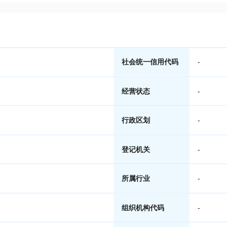
社会统一信用代码
-
经营状态
-
行政区划
-
登记机关
-
所属行业
-
组织机构代码
-