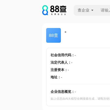
查企业
查企业
-
88查
查招投标
查产地
社会信用代码
：
-
法定代表人
：
-
注册资本
：
-
地址
：
-
企业信息概览：
-
如上信息由AI大模型全网搜索生成，请甄别使