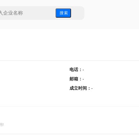
搜 索
电话
：
-
邮箱
：
-
成立时间
：
-
用!