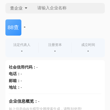
查企业
查企业
-
88查
查招投标
法定代表人
注册资本
成立时间
-
-
-
查产地
社会信用代码
：
-
电话
：
-
邮箱
：
-
地址
：
-
企业信息概览：
-
如上信息由AI大模型全网搜索生成，请甄别使用!