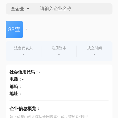
查企业
查企业
-
88查
查招投标
法定代表人
注册资本
成立时间
-
-
-
查产地
社会信用代码
：
-
电话
：
-
邮箱
：
-
地址
：
-
企业信息概览：
-
如上信息由AI大模型全网搜索生成，请甄别使用!