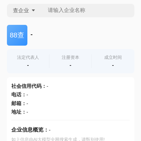
查企业
查企业
-
88查
查招投标
法定代表人
注册资本
成立时间
-
-
-
查产地
社会信用代码
：
-
电话
：
-
邮箱
：
-
地址
：
-
企业信息概览：
-
如上信息由AI大模型全网搜索生成，请甄别使用!