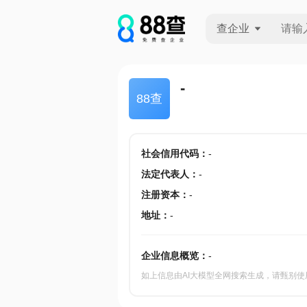
查企业
查企业
-
88查
查招投标
查产地
社会信用代码
：
-
法定代表人
：
-
注册资本
：
-
地址
：
-
企业信息概览：
-
如上信息由AI大模型全网搜索生成，请甄别使