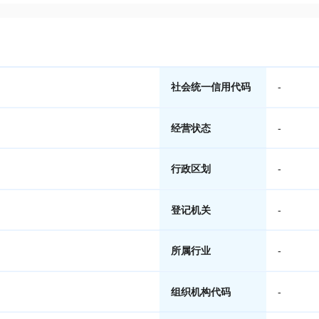
社会统一信用代码
-
经营状态
-
行政区划
-
登记机关
-
所属行业
-
组织机构代码
-