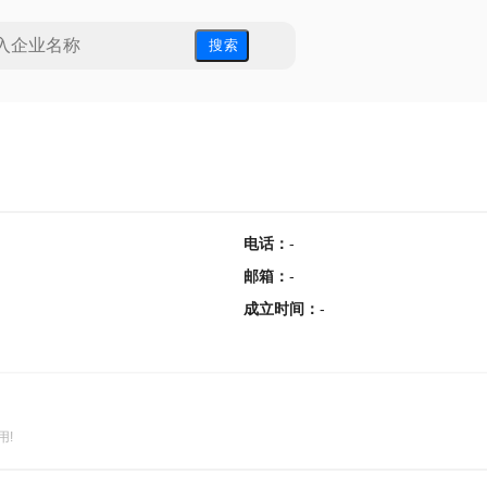
搜 索
电话
：
-
邮箱
：
-
成立时间
：
-
用!