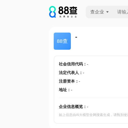
查企业
查企业
-
88查
查招投标
查产地
社会信用代码
：
-
法定代表人
：
-
注册资本
：
-
地址
：
-
企业信息概览：
-
如上信息由AI大模型全网搜索生成，请甄别使