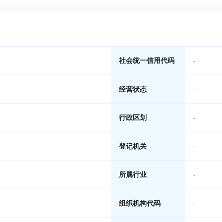
社会统一信用代码
-
经营状态
-
行政区划
-
登记机关
-
所属行业
-
组织机构代码
-