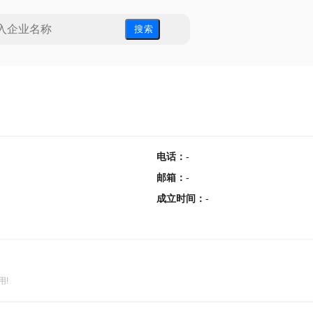
搜 索
电话
：
-
邮箱
：
-
成立时间
：
-
用!