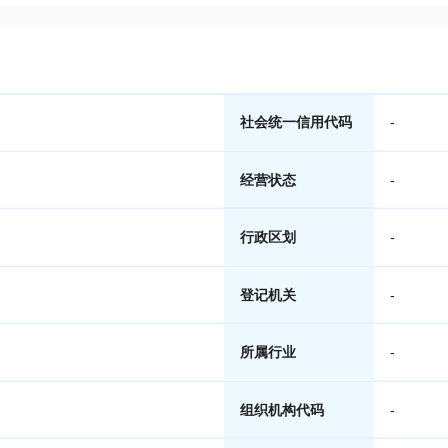
社会统一信用代码
-
经营状态
-
行政区划
-
登记机关
-
所属行业
-
组织机构代码
-