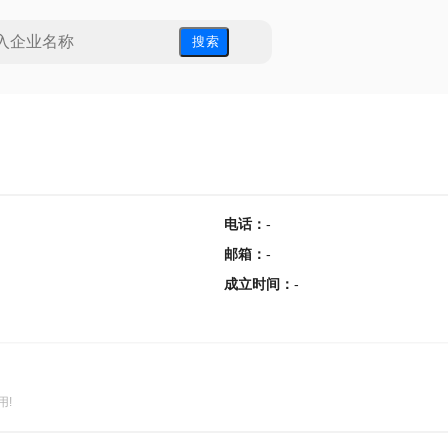
搜 索
电话
：
-
邮箱
：
-
成立时间
：
-
用!