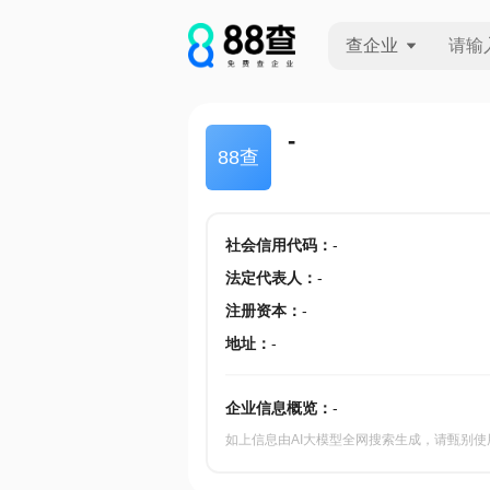
查企业
查企业
-
88查
查招投标
查产地
社会信用代码
：
-
法定代表人
：
-
注册资本
：
-
地址
：
-
企业信息概览：
-
如上信息由AI大模型全网搜索生成，请甄别使