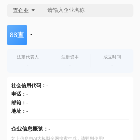
查企业
查企业
-
88查
查招投标
法定代表人
注册资本
成立时间
-
-
-
查产地
社会信用代码
：
-
电话
：
-
邮箱
：
-
地址
：
-
企业信息概览：
-
如上信息由AI大模型全网搜索生成，请甄别使用!