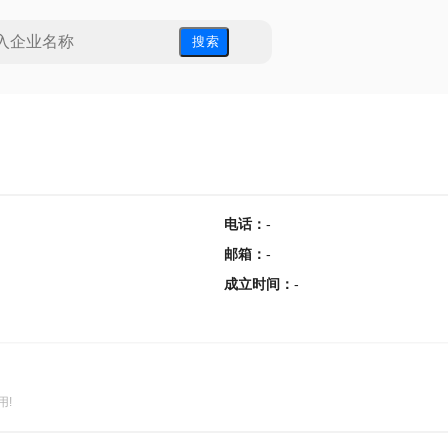
搜 索
电话
：
-
邮箱
：
-
成立时间
：
-
用!