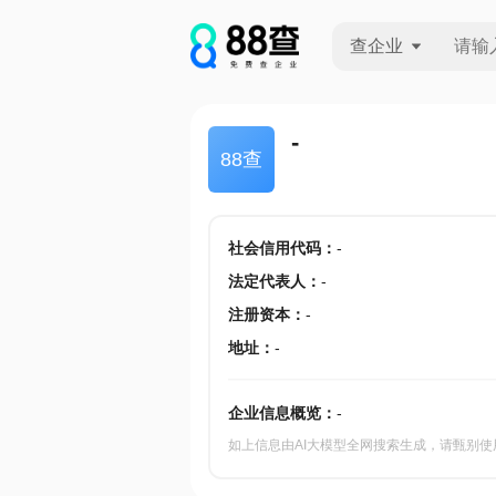
查企业
查企业
-
88查
查招投标
查产地
社会信用代码
：
-
法定代表人
：
-
注册资本
：
-
地址
：
-
企业信息概览：
-
如上信息由AI大模型全网搜索生成，请甄别使