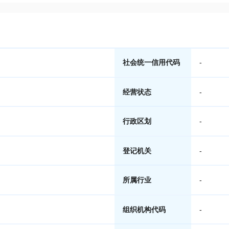
社会统一信用代码
-
经营状态
-
行政区划
-
登记机关
-
所属行业
-
组织机构代码
-