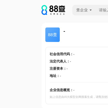
查企业
查企业
-
88查
查招投标
查产地
社会信用代码
：
-
法定代表人
：
-
注册资本
：
-
地址
：
-
企业信息概览：
-
如上信息由AI大模型全网搜索生成，请甄别使