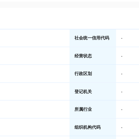
社会统一信用代码
-
经营状态
-
行政区划
-
登记机关
-
所属行业
-
组织机构代码
-