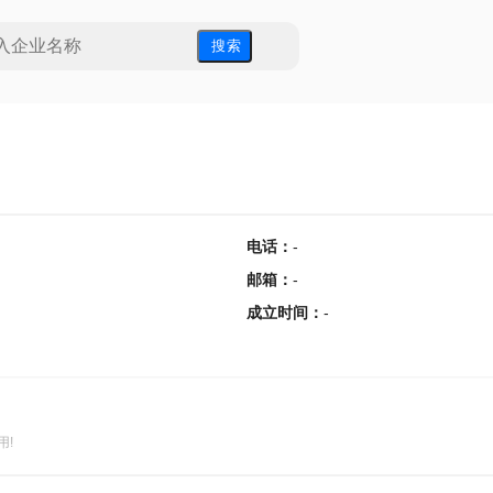
搜 索
电话
：
-
邮箱
：
-
成立时间
：
-
用!