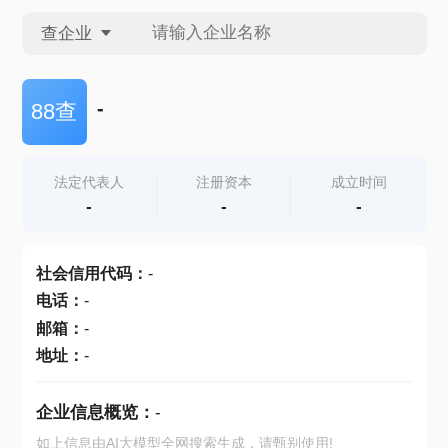
查企业
查企业
-
88查
查招投标
法定代表人
注册资本
成立时间
-
-
-
查产地
社会信用代码
：
-
电话
：
-
邮箱
：
-
地址
：
-
企业信息概览：
-
如上信息由AI大模型全网搜索生成，请甄别使用!