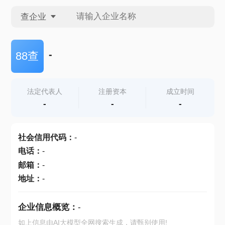
查企业
查企业
-
88查
查招投标
法定代表人
注册资本
成立时间
-
-
-
查产地
社会信用代码
：
-
电话
：
-
邮箱
：
-
地址
：
-
企业信息概览：
-
如上信息由AI大模型全网搜索生成，请甄别使用!