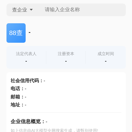
查企业
查企业
-
88查
查招投标
法定代表人
注册资本
成立时间
-
-
-
查产地
社会信用代码
：
-
电话
：
-
邮箱
：
-
地址
：
-
企业信息概览：
-
如上信息由AI大模型全网搜索生成，请甄别使用!