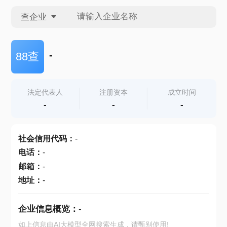
查企业
查企业
-
88查
查招投标
法定代表人
注册资本
成立时间
-
-
-
查产地
社会信用代码
：
-
电话
：
-
邮箱
：
-
地址
：
-
企业信息概览：
-
如上信息由AI大模型全网搜索生成，请甄别使用!