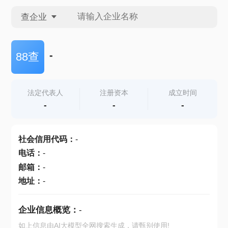
查企业
查企业
-
88查
查招投标
法定代表人
注册资本
成立时间
-
-
-
查产地
社会信用代码
：
-
电话
：
-
邮箱
：
-
地址
：
-
企业信息概览：
-
如上信息由AI大模型全网搜索生成，请甄别使用!