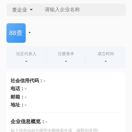
查企业
查企业
-
88查
查招投标
法定代表人
注册资本
成立时间
-
-
-
查产地
社会信用代码
：
-
电话
：
-
邮箱
：
-
地址
：
-
企业信息概览：
-
如上信息由AI大模型全网搜索生成，请甄别使用!