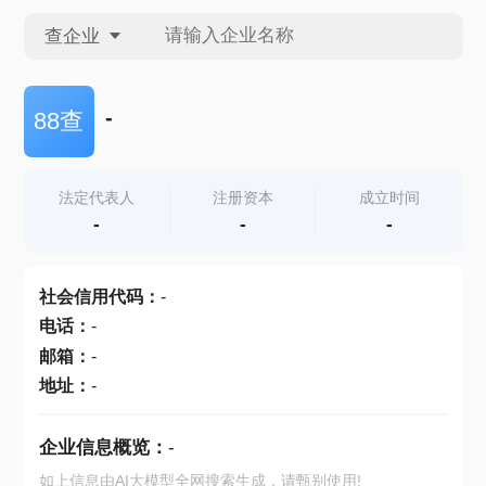
查企业
查企业
-
88查
查招投标
法定代表人
注册资本
成立时间
-
-
-
查产地
社会信用代码
：
-
电话
：
-
邮箱
：
-
地址
：
-
企业信息概览：
-
如上信息由AI大模型全网搜索生成，请甄别使用!