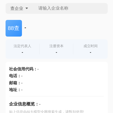
查企业
查企业
-
88查
查招投标
法定代表人
注册资本
成立时间
-
-
-
查产地
社会信用代码
：
-
电话
：
-
邮箱
：
-
地址
：
-
企业信息概览：
-
如上信息由AI大模型全网搜索生成，请甄别使用!