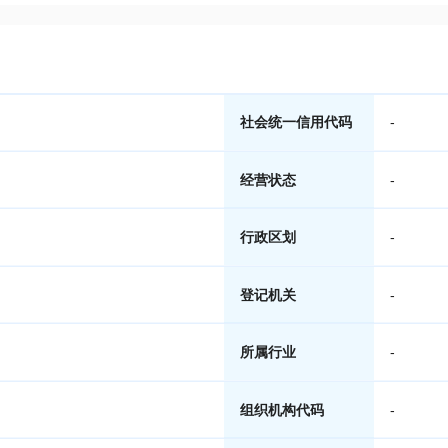
社会统一信用代码
-
经营状态
-
行政区划
-
登记机关
-
所属行业
-
组织机构代码
-