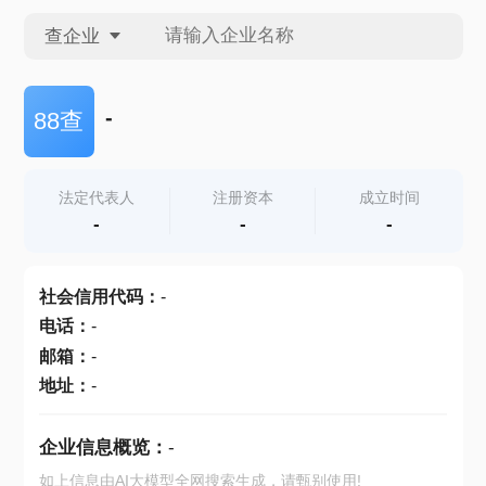
查企业
查企业
-
88查
查招投标
法定代表人
注册资本
成立时间
-
-
-
查产地
社会信用代码
：
-
电话
：
-
邮箱
：
-
地址
：
-
企业信息概览：
-
如上信息由AI大模型全网搜索生成，请甄别使用!