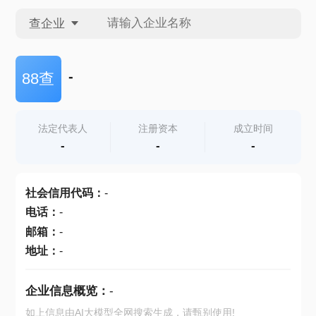
查企业
查企业
-
88查
查招投标
法定代表人
注册资本
成立时间
-
-
-
查产地
社会信用代码
：
-
电话
：
-
邮箱
：
-
地址
：
-
企业信息概览：
-
如上信息由AI大模型全网搜索生成，请甄别使用!