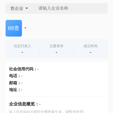
查企业
查企业
-
88查
查招投标
法定代表人
注册资本
成立时间
-
-
-
查产地
社会信用代码
：
-
电话
：
-
邮箱
：
-
地址
：
-
企业信息概览：
-
如上信息由AI大模型全网搜索生成，请甄别使用!