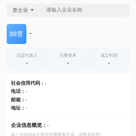
查企业
查企业
-
88查
查招投标
法定代表人
注册资本
成立时间
-
-
-
查产地
社会信用代码
：
-
电话
：
-
邮箱
：
-
地址
：
-
企业信息概览：
-
如上信息由AI大模型全网搜索生成，请甄别使用!