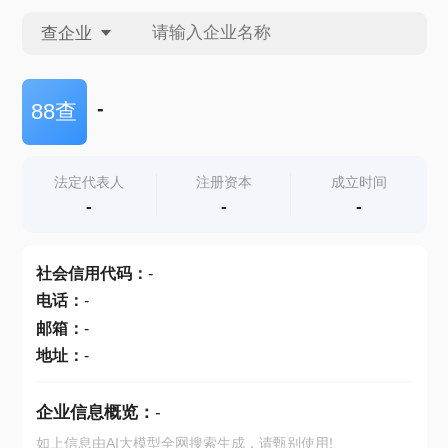
查企业
查企业
-
88查
查招投标
法定代表人
注册资本
成立时间
-
-
-
查产地
社会信用代码
：
-
电话
：
-
邮箱
：
-
地址
：
-
企业信息概览：
-
如上信息由AI大模型全网搜索生成，请甄别使用!