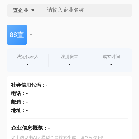
查企业
查企业
-
88查
查招投标
法定代表人
注册资本
成立时间
-
-
-
查产地
社会信用代码
：
-
电话
：
-
邮箱
：
-
地址
：
-
企业信息概览：
-
如上信息由AI大模型全网搜索生成，请甄别使用!