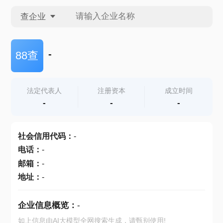
查企业
查企业
-
88查
查招投标
法定代表人
注册资本
成立时间
-
-
-
查产地
社会信用代码
：
-
电话
：
-
邮箱
：
-
地址
：
-
企业信息概览：
-
如上信息由AI大模型全网搜索生成，请甄别使用!