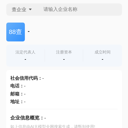
查企业
查企业
-
88查
查招投标
法定代表人
注册资本
成立时间
-
-
-
查产地
社会信用代码
：
-
电话
：
-
邮箱
：
-
地址
：
-
企业信息概览：
-
如上信息由AI大模型全网搜索生成，请甄别使用!