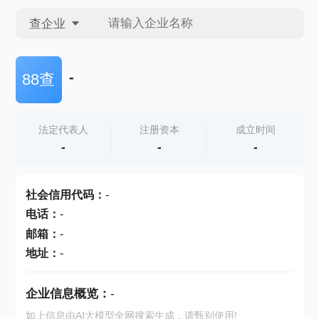
查企业
查企业
-
88查
查招投标
法定代表人
注册资本
成立时间
-
-
-
查产地
社会信用代码
：
-
电话
：
-
邮箱
：
-
地址
：
-
企业信息概览：
-
如上信息由AI大模型全网搜索生成，请甄别使用!