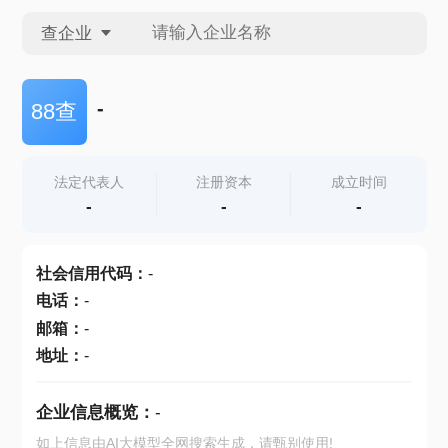
查企业
查企业
-
88查
查招投标
法定代表人
注册资本
成立时间
-
-
-
查产地
社会信用代码
：
-
电话
：
-
邮箱
：
-
地址
：
-
企业信息概览：
-
如上信息由AI大模型全网搜索生成，请甄别使用!