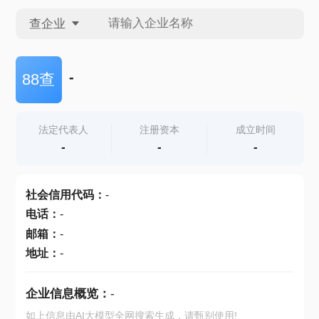
查企业
查企业
-
88查
查招投标
法定代表人
注册资本
成立时间
-
-
-
查产地
社会信用代码
：
-
电话
：
-
邮箱
：
-
地址
：
-
企业信息概览：
-
如上信息由AI大模型全网搜索生成，请甄别使用!