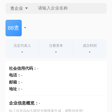
查企业
查企业
-
88查
查招投标
法定代表人
注册资本
成立时间
-
-
-
查产地
社会信用代码
：
-
电话
：
-
邮箱
：
-
地址
：
-
企业信息概览：
-
如上信息由AI大模型全网搜索生成，请甄别使用!