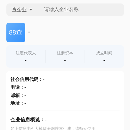
查企业
查企业
-
88查
查招投标
法定代表人
注册资本
成立时间
-
-
-
查产地
社会信用代码
：
-
电话
：
-
邮箱
：
-
地址
：
-
企业信息概览：
-
如上信息由AI大模型全网搜索生成，请甄别使用!