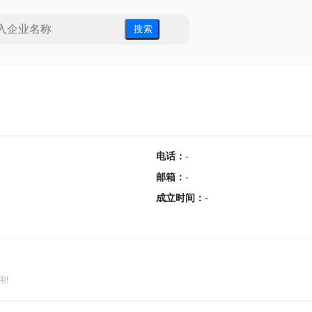
搜 索
电话
：
-
邮箱
：
-
成立时间
：
-
用!