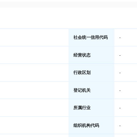
社会统一信用代码
-
经营状态
-
行政区划
-
登记机关
-
所属行业
-
组织机构代码
-