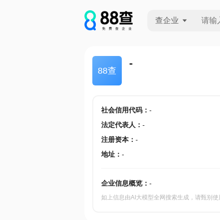
查企业
查企业
-
88查
查招投标
查产地
社会信用代码
：
-
法定代表人
：
-
注册资本
：
-
地址
：
-
企业信息概览：
-
如上信息由AI大模型全网搜索生成，请甄别使