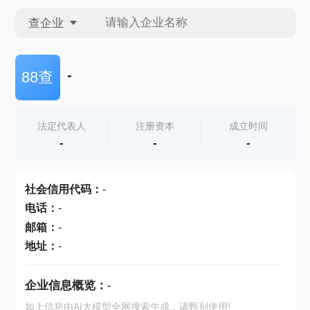
查企业
查企业
-
88查
查招投标
法定代表人
注册资本
成立时间
-
-
-
查产地
社会信用代码
：
-
电话
：
-
邮箱
：
-
地址
：
-
企业信息概览：
-
如上信息由AI大模型全网搜索生成，请甄别使用!