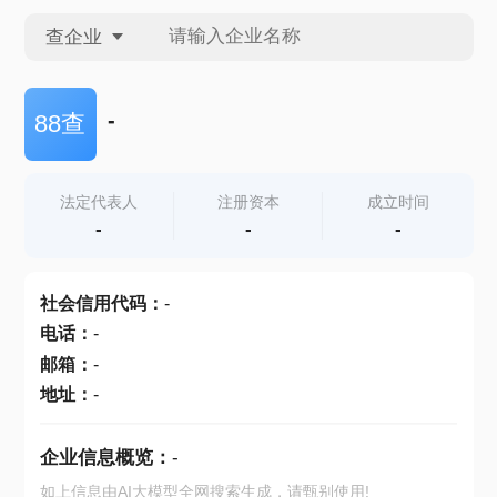
查企业
查企业
-
88查
查招投标
法定代表人
注册资本
成立时间
-
-
-
查产地
社会信用代码
：
-
电话
：
-
邮箱
：
-
地址
：
-
企业信息概览：
-
如上信息由AI大模型全网搜索生成，请甄别使用!