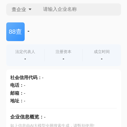
查企业
查企业
-
88查
查招投标
法定代表人
注册资本
成立时间
-
-
-
查产地
社会信用代码
：
-
电话
：
-
邮箱
：
-
地址
：
-
企业信息概览：
-
如上信息由AI大模型全网搜索生成，请甄别使用!