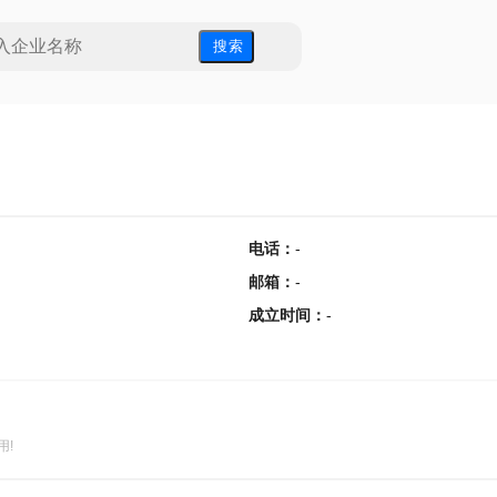
搜 索
电话
：
-
邮箱
：
-
成立时间
：
-
用!