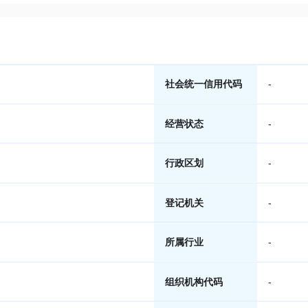
社会统一信用代码
-
经营状态
-
行政区划
-
登记机关
-
所属行业
-
组织机构代码
-