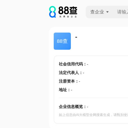
查企业
查企业
-
88查
查招投标
查产地
社会信用代码
：
-
法定代表人
：
-
注册资本
：
-
地址
：
-
企业信息概览：
-
如上信息由AI大模型全网搜索生成，请甄别使