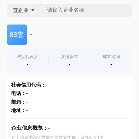
查企业
查企业
-
88查
查招投标
法定代表人
注册资本
成立时间
-
-
-
查产地
社会信用代码
：
-
电话
：
-
邮箱
：
-
地址
：
-
企业信息概览：
-
如上信息由AI大模型全网搜索生成，请甄别使用!