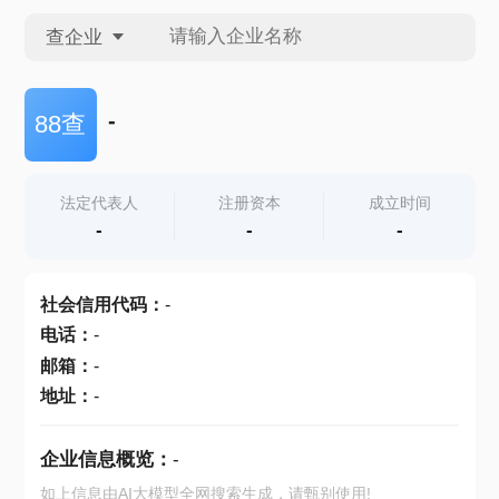
查企业
查企业
-
88查
查招投标
法定代表人
注册资本
成立时间
-
-
-
查产地
社会信用代码
：
-
电话
：
-
邮箱
：
-
地址
：
-
企业信息概览：
-
如上信息由AI大模型全网搜索生成，请甄别使用!