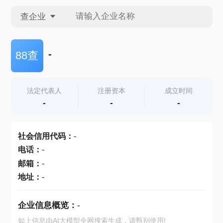
查企业
查企业
-
88查
查招投标
法定代表人
注册资本
成立时间
-
-
-
查产地
社会信用代码
：
-
电话
：
-
邮箱
：
-
地址
：
-
企业信息概览：
-
如上信息由AI大模型全网搜索生成，请甄别使用!