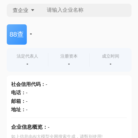
查企业
查企业
-
88查
查招投标
法定代表人
注册资本
成立时间
-
-
-
查产地
社会信用代码
：
-
电话
：
-
邮箱
：
-
地址
：
-
企业信息概览：
-
如上信息由AI大模型全网搜索生成，请甄别使用!