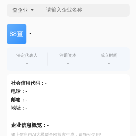
查企业
查企业
-
88查
查招投标
法定代表人
注册资本
成立时间
-
-
-
查产地
社会信用代码
：
-
电话
：
-
邮箱
：
-
地址
：
-
企业信息概览：
-
如上信息由AI大模型全网搜索生成，请甄别使用!