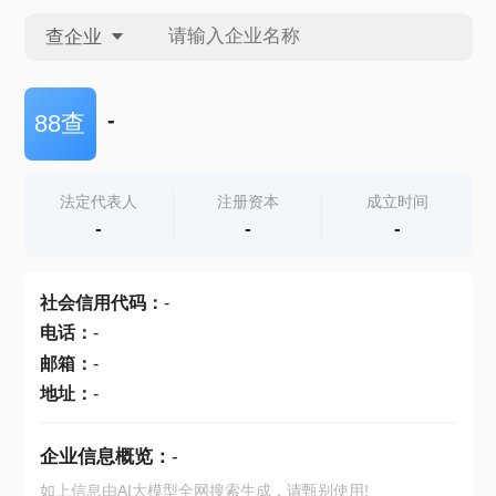
查企业
查企业
-
88查
查招投标
法定代表人
注册资本
成立时间
-
-
-
查产地
社会信用代码
：
-
电话
：
-
邮箱
：
-
地址
：
-
企业信息概览：
-
如上信息由AI大模型全网搜索生成，请甄别使用!