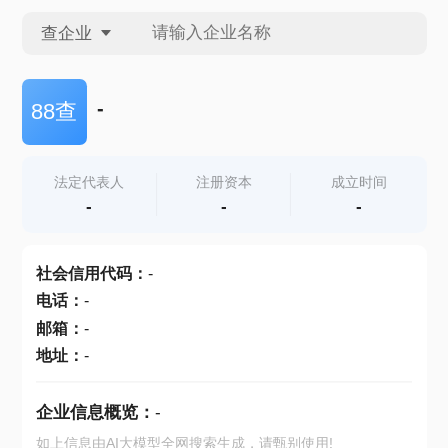
查企业
查企业
-
88查
查招投标
法定代表人
注册资本
成立时间
-
-
-
查产地
社会信用代码
：
-
电话
：
-
邮箱
：
-
地址
：
-
企业信息概览：
-
如上信息由AI大模型全网搜索生成，请甄别使用!