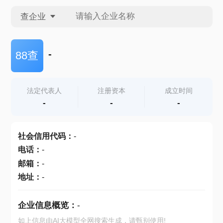
查企业
查企业
-
88查
查招投标
法定代表人
注册资本
成立时间
-
-
-
查产地
社会信用代码
：
-
电话
：
-
邮箱
：
-
地址
：
-
企业信息概览：
-
如上信息由AI大模型全网搜索生成，请甄别使用!